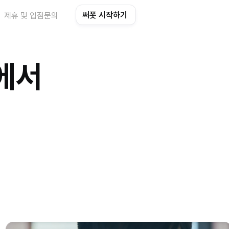
써폿 시작하기
제휴 및 입점문의
에서