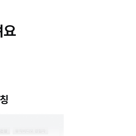
려요
매칭